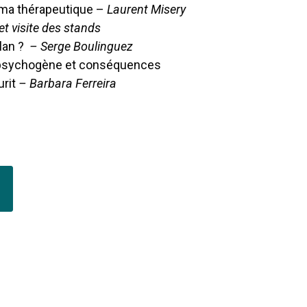
ma thérapeutique –
Laurent Misery
t visite des stands
ilan ?
– Serge Boulinguez
 psychogène et conséquences
urit
– Barbara Ferreira