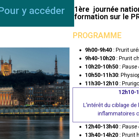
Pour y accéder
1ère journée nation
formation sur le P
PROGRAMME
9h00-9h40
:
Prurit u
9h40-10h20
:
Prurit c
10h20-10h50
:
Pause e
10h50-11h30
:
Physio
11h30-12h10
: Prurig
12h10-
L’intérêt du ciblage d
inflammatoires 
12h40-13h40
:
Pause e
13h40-14h20
:
Prurit