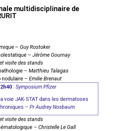
ale multidisciplinaire de
RURIT
rémique –
Guy Rostoker
holestatique –
Jérôme Gournay
t visite des stands
pathologie –
Matthieu Talagas
o nodulaire
– Emilie Brenaut
12h40
:
Symposium Pfizer
e la voie JAK-STAT dans les dermatoses
chroniques –
Pr Audrey Nosbaum
t visite des stands
 hématologique
– Christelle Le Gall