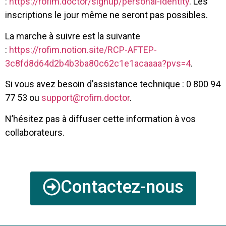
:
https://rofim.doctor/signup/personal-identity
. Les
inscriptions le jour même ne seront pas possibles.
La marche à suivre est la suivante
:
https://rofim.notion.site/RCP-AFTEP-
3c8fd8d64d2b4b3ba80c62c1e1acaaaa?pvs=4
.
Si vous avez besoin d’assistance technique : 0 800 94
77 53 ou
support@rofim.doctor
.
N’hésitez pas à diffuser cette information à vos
collaborateurs.
Contactez-nous